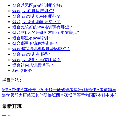
烟台芝罘区java培训哪个好?
烟台java在哪里培训好?
烟台java培训机构有哪些？
烟台java培训哪里最专业？
烟台比较好的java培训班有哪些？
烟台学java的培训机构哪个更靠谱点?
烟台哪里有java培训？
烟台哪里有编程培训班？
烟台编程培训机构哪些比较好？
烟台java培训有哪些？
烟台java培训机构有哪些？
烟台达内培训靠谱吗？
Java微服务
栏目导航：
MBA
EMBA
其他专业硕士
硕士研修班
考博
研修班
MBA考前辅
游学
领导力研修班
其他研修班
西合硕博
同等学力
国际本科
中外
最新开班