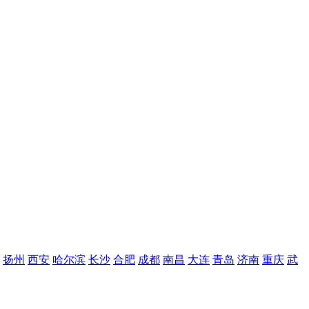
扬州
西安
哈尔滨
长沙
合肥
成都
南昌
大连
青岛
济南
重庆
武