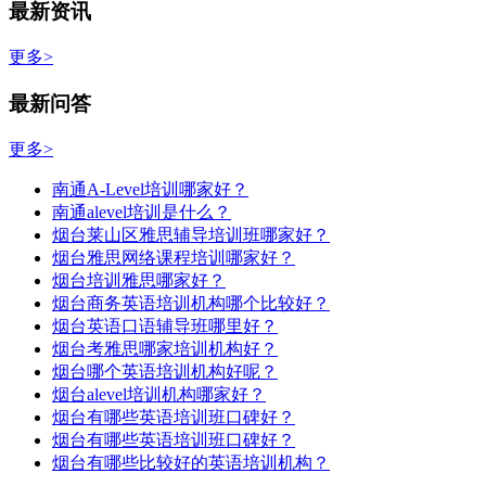
最新资讯
更多>
最新问答
更多>
南通A-Level培训哪家好？
南通alevel培训是什么？
烟台莱山区雅思辅导培训班哪家好？
烟台雅思网络课程培训哪家好？
烟台培训雅思哪家好？
烟台商务英语培训机构哪个比较好？
烟台英语口语辅导班哪里好？
烟台考雅思哪家培训机构好？
烟台哪个英语培训机构好呢？
烟台alevel培训机构哪家好？
烟台有哪些英语培训班口碑好？
烟台有哪些英语培训班口碑好？
烟台有哪些比较好的英语培训机构？