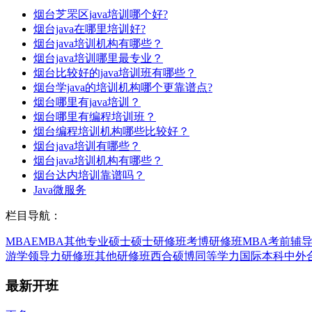
烟台芝罘区java培训哪个好?
烟台java在哪里培训好?
烟台java培训机构有哪些？
烟台java培训哪里最专业？
烟台比较好的java培训班有哪些？
烟台学java的培训机构哪个更靠谱点?
烟台哪里有java培训？
烟台哪里有编程培训班？
烟台编程培训机构哪些比较好？
烟台java培训有哪些？
烟台java培训机构有哪些？
烟台达内培训靠谱吗？
Java微服务
栏目导航：
MBA
EMBA
其他专业硕士
硕士研修班
考博
研修班
MBA考前辅
游学
领导力研修班
其他研修班
西合硕博
同等学力
国际本科
中外
最新开班