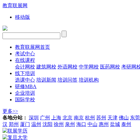
教育联展网
移动版
教育联展网首页
考试中心
在线课程
会计网校
建筑网校
外语网校
中学网校
医药网校
考研网
线下培训
选课中心
培训新闻
培训问答
培训机构
研修MBA
企业培训
国际学校
更多>>
各地分站：
深圳
广州
上海
北京
南京
杭州
苏州
天津
佛山
东莞
汉
郑州
厦门
温州
沈阳
徐州
泉州
海口
中山
惠州
盐城
泰州